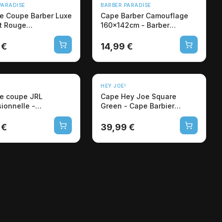
U
NOUVEAU
PARADISE
BARBER PARADISE
e Coupe Barber Luxe
Cape Barber Camouflage
t Rouge
160x142cm - Barber
sionnelle
Paradise Pro
 €
14,99 €
HEY JOE!
e coupe JRL
Cape Hey Joe Square
ionnelle -
Green - Cape Barbier
ire barber coiffeur
Professionnelle
Imperméable
 €
39,99 €