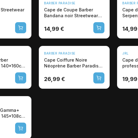
NOUVEAU
NOUVEA
BARBER PARADISE
BARBER 
Streetwear
Cape de Coupe Barber
Cape d
Bandana noir Streetwear
Serpen
Professionnelle
Profes
14,99 €
14,99
BARBER PARADISE
JRL
rber
Cape Coiffure Noire
Cape d
e 140x160cm
Néoprène Barber Paradise
profess
- 125x145cm Pro
Accesso
26,99 €
19,99
e Gamma+
e 145x108cm