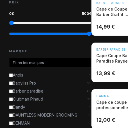
NOUVEAU
PRIX
BARBER PARADISE
Cape de Coupe 
0
€
500
€
Barber Graffiti
Professionnelle
14,99 €
BARBER PARADISE
MARQUE
Cape Coupe Ba
Paradise Rayé
| Polyester Pro
13,99 €
Andis
1
Babyliss Pro
16
Barber paradise
45
GAMMA+
Clubman Pinaud
21
Cape de coup
Dandy
professionnell
1
- Barbier
DAUNTLESS MODERN GROOMING
3
12,00 €
DENMAN
5