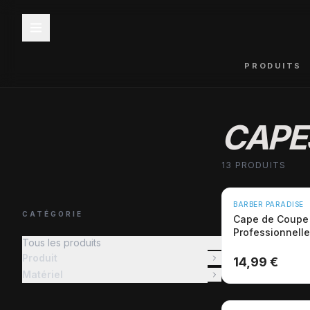
PRODUITS
CAPE
13 PRODUITS
NOUVEAU
BARBER PARADISE
CATÉGORIE
Cape de Coupe
Professionnelle
Tous les produits
Baroque Luxe
Produit
14,99 €
Matériel