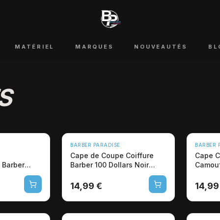
MATÉRIEL
MARQUES
NOUVEAUTÉS
BL
S
NOUVEAU
NOUVEA
BARBER PARADISE
BARBER 
Cape de Coupe Coiffure
Cape C
 Barber
Barber 100 Dollars Noir
Camouf
Professionelle
Profes
14,99 €
14,99