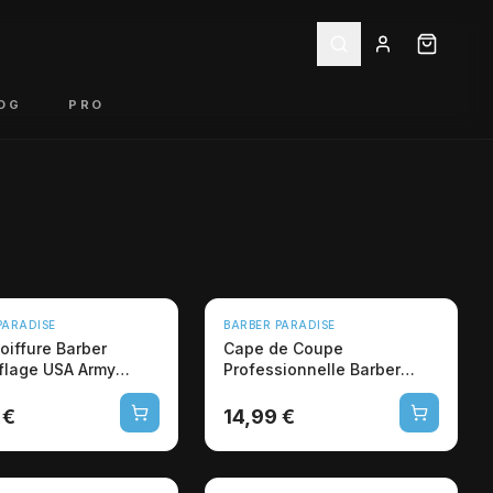
OG
PRO
U
NOUVEAU
PARADISE
BARBER PARADISE
oiffure Barber
Cape de Coupe
lage USA Army
Professionnelle Barber
sionnelle
Luxe Money Coiffure
 €
14,99 €