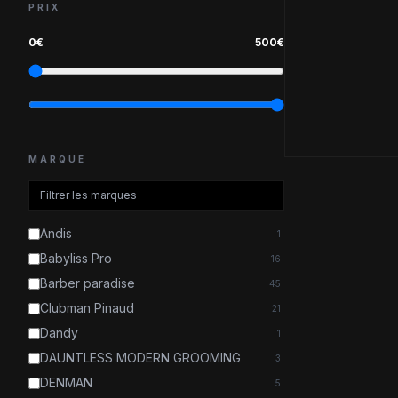
PRIX
0
€
500
€
MARQUE
Andis
1
Babyliss Pro
16
Barber paradise
45
Clubman Pinaud
21
Dandy
1
DAUNTLESS MODERN GROOMING
3
DENMAN
5