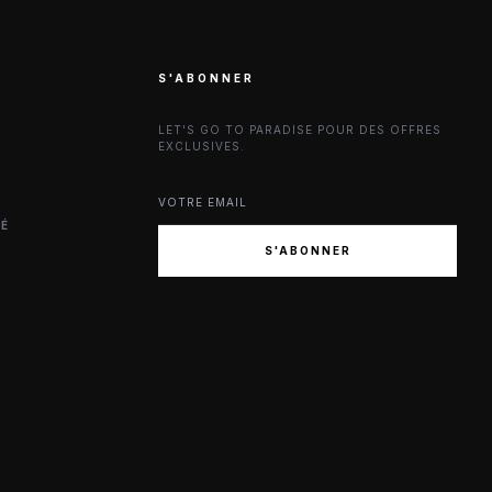
S'ABONNER
LET'S GO TO PARADISE POUR DES OFFRES
EXCLUSIVES.
TÉ
S'ABONNER