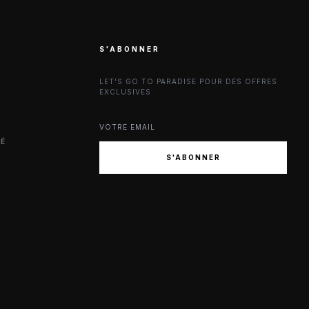
S'ABONNER
LET'S GO TO PARADISE POUR DES OFFRES
EXCLUSIVES.
TÉ
S'ABONNER