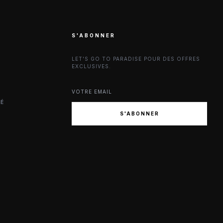
S'ABONNER
LET'S GO TO PARADISE POUR DES OFFRES
EXCLUSIVES.
TÉ
S'ABONNER