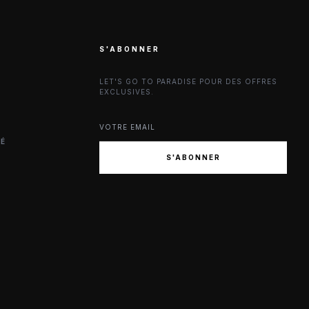
S'ABONNER
LET'S GO TO PARADISE POUR DES OFFRES
EXCLUSIVES.
TÉ
S'ABONNER