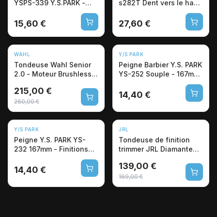
YSPS-339 Y.S.PARK -
s282T Dent vers le haut
Édition Spéciale
Tondeuse 24cm
15,60 €
27,60 €
NOUVEAU
NOUVEAU
WAHL
Y/S PARK
-17%
Tondeuse Wahl Senior
Peigne Barbier Y.S. PARK
2.0 - Moteur Brushless
YS-252 Souple - 167mm
8000 tr/min Pro
Pro
215,00 €
14,40 €
260,00 €
NOUVEAU
NOUVEAU
Y/S PARK
JRL
-18%
Peigne Y.S. PARK YS-
Tondeuse de finition
232 167mm - Finitions
trimmer JRL Diamante
Barbier Professionnel
2025T 8200 RPM
139,00 €
14,40 €
169,00 €