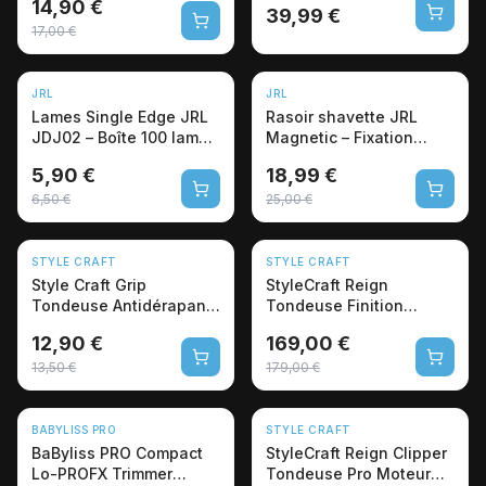
14,90 €
Professionnelle
39,99 €
17,00 €
NOUVEAU
NOUVEAU
JRL
JRL
-9%
-24%
Lames Single Edge JRL
Rasoir shavette JRL
JDJ02 – Boîte 100 lames
Magnetic – Fixation
barbier
Magnétique Pro
5,90 €
18,99 €
6,50 €
25,00 €
NOUVEAU
NOUVEAU
STYLE CRAFT
STYLE CRAFT
-4%
-6%
Style Craft Grip
StyleCraft Reign
Tondeuse Antidérapant
Tondeuse Finition
Set 2
Moteur Brushless EON
12,90 €
169,00 €
13,50 €
179,00 €
NOUVEAU
NOUVEAU
BABYLISS PRO
STYLE CRAFT
-17%
-5%
BaByliss PRO Compact
StyleCraft Reign Clipper
Lo-PROFX Trimmer
Tondeuse Pro Moteur