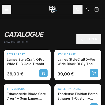
CATALOGUE
FILTRER
404 PRODUITS
NOUVEAU
NOUVEAU
STYLE CRAFT
STYLE CRAFT
Lames StyleCraft X-Pro
Lames StyleCraft X-Pro
Wide DLC Gold Titanium
Wide Black DLC / The
/ The One
One
39,00 €
39,00 €
NOUVEAU
NOUVEAU
TRIMMERCIDE
BARBER PARADISE
-12%
Trimmercide Blade Care
Tondeuse Finition Barbe
7 en 1 – Soin Lames
Sthauer T-Custom –
Professionnel Disicide
Lame en T