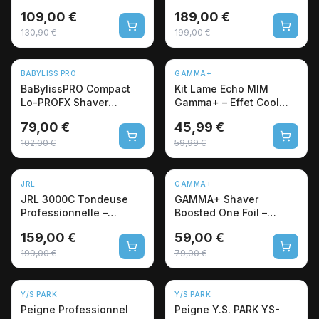
FX720E – Tondeuse de
Brushless EON
109,00 €
189,00 €
finition
130,90 €
199,00 €
NOUVEAU
NOUVEAU
BABYLISS PRO
GAMMA+
-23%
-23%
BaBylissPRO Compact
Kit Lame Echo MIM
Lo-PROFX Shaver
Gamma+ – Effet Cool
FXLPFS1E – Rasoir Elec
Blade pour Tondeuses
79,00 €
45,99 €
102,00 €
59,99 €
NOUVEAU
NOUVEAU
JRL
GAMMA+
-20%
-25%
JRL 3000C Tondeuse
GAMMA+ Shaver
Professionnelle –
Boosted One Foil –
Brushless 7800 RPM
Rasoir de Précision
159,00 €
59,00 €
Professionnel
199,00 €
79,00 €
NOUVEAU
NOUVEAU
Y/S PARK
Y/S PARK
Peigne Professionnel
Peigne Y.S. PARK YS-