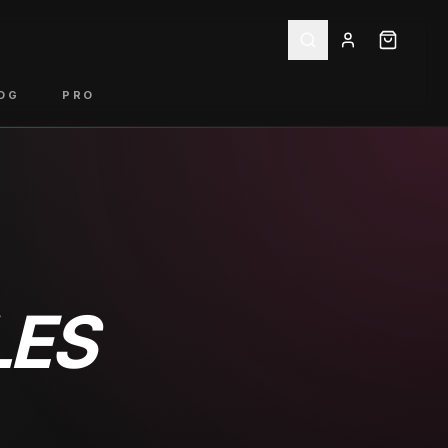
OG
PRO
LES