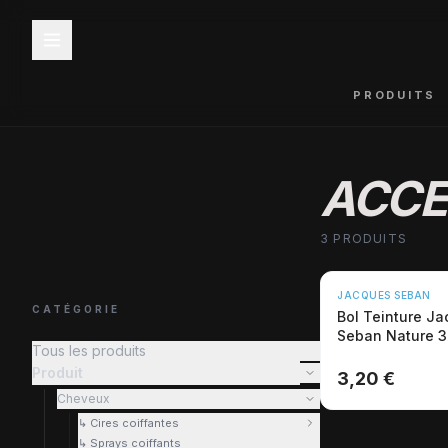
PRODUITS
ACCE
3 PRODUITS
JACQUES SEBAN
CATÉGORIE
Bol Teinture J
Seban Nature 3
Tous les produits
Écologique
Produit
3,20 €
Cheveux
↳ Cires coiffantes
↳ Sprays coiffants