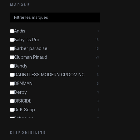
MARQUE
Andis
1
Babyliss Pro
16
Barber paradise
45
Clubman Pinaud
21
Dandy
1
DAUNTLESS MODERN GROOMING
3
DENMAN
5
Derby
1
DISICIDE
3
Dr K Soap
1
Echosline
1
Euromax
1
DISPONIBILITÉ
Fatip
1