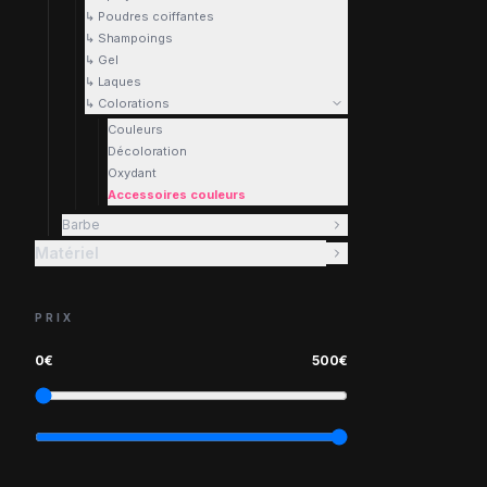
↳ Poudres coiffantes
↳ Shampoings
↳ Gel
↳ Laques
↳ Colorations
Couleurs
Décoloration
Oxydant
Accessoires couleurs
Barbe
Matériel
PRIX
0
€
500
€