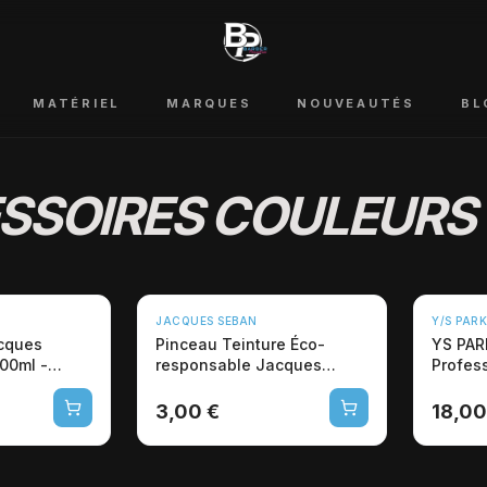
MATÉRIEL
MARQUES
NOUVEAUTÉS
BL
SSOIRES COULEURS
JACQUES SEBAN
Y/S PARK
acques
Pinceau Teinture Éco-
YS PAR
00ml -
responsable Jacques
Profes
Seban Nature 21,7cm
Queue 
3,00 €
18,00