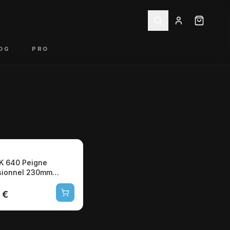
OG
PRO
K 640 Peigne
sionnel 230mm
Pinceau Colorations
 €