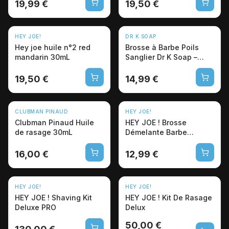
19,99 €
19,50 €
HEY JOE!
DR K SOAP
Hey joe huile n°2 red
Brosse à Barbe Poils
mandarin 30mL
Sanglier Dr K Soap –
Entretien Pro
19,50 €
14,99 €
CLUBMAN PINAUD
HEY JOE!
Clubman Pinaud Huile
HEY JOE ! Brosse
de rasage 30mL
Démelante Barbe
Dessata
16,00 €
12,99 €
-9%
HEY JOE!
HEY JOE!
HEY JOE ! Shaving Kit
HEY JOE ! Kit De Rasage
Deluxe PRO
Delux
50,00 €