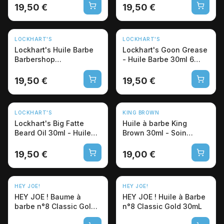
19,50 €
19,50 €
LOCKHART'S
LOCKHART'S
Lockhart's Huile Barbe
Lockhart's Goon Grease
Barbershop
- Huile Barbe 30ml 6
Professionnelle 30ml -
Huiles Naturelles
USA
19,50 €
19,50 €
LOCKHART'S
KING BROWN
Lockhart's Big Fatte
Huile à barbe King
Beard Oil 30ml - Huile
Brown 30ml - Soin
Barbe 6 Huiles
nourrissant
professionnel
19,50 €
19,00 €
HEY JOE!
HEY JOE!
HEY JOE ! Baume à
HEY JOE ! Huile à Barbe
barbe n°8 Classic Gold
n°8 Classic Gold 30mL
60mL