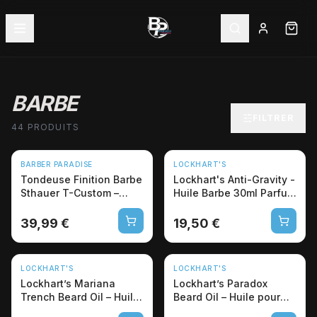
BARBE
FILTRER
44 PRODUITS
NOUVEAU
BARBER PARADISE
LOCKHART'S
Tondeuse Finition Barbe
Lockhart's Anti-Gravity -
Sthauer T-Custom –
Huile Barbe 30ml Parfum
Lame en T
Sophistiqué
Professionnelle
39,99 €
19,50 €
LOCKHART'S
LOCKHART'S
Lockhart’s Mariana
Lockhart’s Paradox
Trench Beard Oil – Huile
Beard Oil – Huile pour
pour barbe gourmande
barbe “Aqua Di Goon"