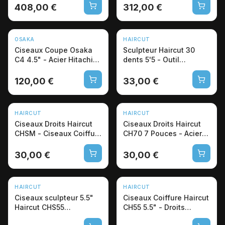
408,00 €
312,00 €
OSAKA
HAIRCUT
Ciseaux Coupe Osaka
Sculpteur Haircut 30
C4 4.5" - Acier Hitachi
dents 5'5 - Outil
440C Japon
professionnel barbier
120,00 €
33,00 €
HAIRCUT
HAIRCUT
Ciseaux Droits Haircut
Ciseaux Droits Haircut
CHSM - Ciseaux Coiffure
CH70 7 Pouces - Acier
Pro
Pro Barbier
30,00 €
30,00 €
HAIRCUT
HAIRCUT
Ciseaux sculpteur 5.5"
Ciseaux Coiffure Haircut
Haircut CHS55
CH55 5.5" - Droits
professionnel 36 dents
Microdentés Pro