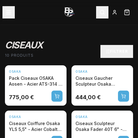
CISEAUX
FILTRER
10 PRODUITS
OSAKA
OSAKA
Pack Ciseaux OSAKA
Ciseaux Gaucher
Aosen - Acier ATS-314 +
Sculpteur Osaka
Accessoires Pro
ATS314L 6" Cobalt
Professionnel
775,00 €
444,00 €
OSAKA
OSAKA
Ciseaux Coiffure Osaka
Ciseaux Sculpteur
YLS 5,5" - Acier Cobalt
Osaka Fader 40T 6" -
VG-10 Japon
Cobalt VG-10 Japon Pro