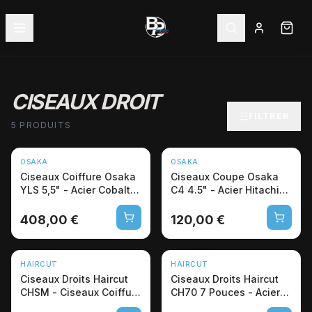
CISEAUX DROIT
FILTRER
5 PRODUITS
OSAKA
OSAKA
Ciseaux Coiffure Osaka
Ciseaux Coupe Osaka
YLS 5,5" - Acier Cobalt
C4 4.5" - Acier Hitachi
VG-10 Japon
440C Japon
408,00 €
120,00 €
HAIRCUT
HAIRCUT
Ciseaux Droits Haircut
Ciseaux Droits Haircut
CHSM - Ciseaux Coiffure
CH70 7 Pouces - Acier
Pro
Pro Barbier