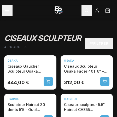
CISEAUX SCULPTEUR
FILTRER
4 PRODUITS
OSAKA
OSAKA
Ciseaux Gaucher
Ciseaux Sculpteur
Sculpteur Osaka
Osaka Fader 40T 6" -
ATS314L 6" Cobalt
Cobalt VG-10 Japon Pro
Professionnel
444,00 €
312,00 €
HAIRCUT
HAIRCUT
Sculpteur Haircut 30
Ciseaux sculpteur 5.5"
dents 5'5 - Outil
Haircut CHS55
professionnel barbier
professionnel 36 dents