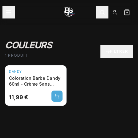
COULEURS
FILTRER
1 PRODUIT
DANDY
Coloration Barbe Dandy
60ml - Crème Sans
Ammoniaque
Professionnelle
11,99 €