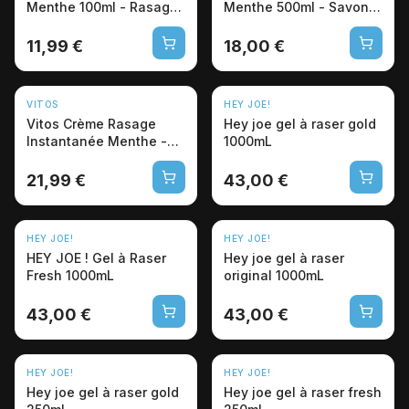
Menthe 100ml - Rasage
Menthe 500ml - Savon
Professionnel
Italien Pro
11,99 €
18,00 €
VITOS
HEY JOE!
Vitos Crème Rasage
Hey joe gel à raser gold
Instantanée Menthe -
1000mL
Barbier Pro
21,99 €
43,00 €
HEY JOE!
HEY JOE!
HEY JOE ! Gel à Raser
Hey joe gel à raser
Fresh 1000mL
original 1000mL
43,00 €
43,00 €
HEY JOE!
HEY JOE!
Hey joe gel à raser gold
Hey joe gel à raser fresh