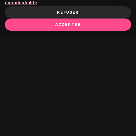
confidentialité
.
REFUSER
ACCEPTER
PREMIUM GROOMING ESSENTIALS FOR THE MODERN
GENTLEMAN. FORGED IN TRADITION, REFINED FOR
TODAY.