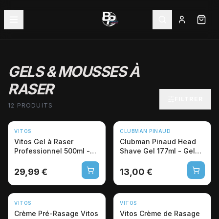
GELS & MOUSSES À
RASER
FILTRER
12 PRODUITS
VITOS
CLUBMAN PINAUD
Vitos Gel à Raser
Clubman Pinaud Head
Professionnel 500ml -
Shave Gel 177ml - Gel
Fraîcheur Menthe
Rasage Crâne Pro
29,99 €
13,00 €
VITOS
VITOS
Crème Pré-Rasage Vitos
Vitos Crème de Rasage