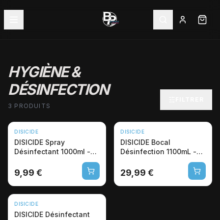
HYGIÈNE &
DÉSINFECTION
FILTRER
3 PRODUITS
DISICIDE
DISICIDE
DISICIDE Spray
DISICIDE Bocal
Désinfectant 1000ml -
Désinfection 1100mL -
Barbier Coiffure Pro
Stérilisation Outils
Barbier
9,99 €
29,99 €
DISICIDE
DISICIDE Désinfectant