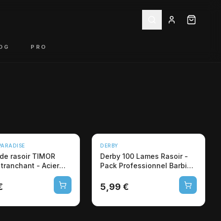
OG
PRO
PARADISE
DERBY
de rasoir TIMOR
Derby 100 Lames Rasoir -
tranchant - Acier
Pack Professionnel Barbier
nd Solingen
Coiffeur
€
5,99 €