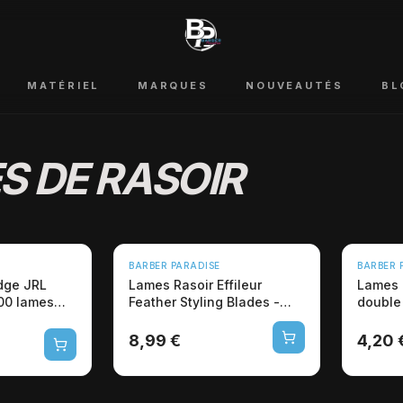
MATÉRIEL
MARQUES
NOUVEAUTÉS
BL
S DE RASOIR
BARBER PARADISE
BARBER 
dge JRL
Lames Rasoir Effileur
Lames 
100 lames
Feather Styling Blades -
double 
Acier Hitachi
allema
8,99 €
4,20 