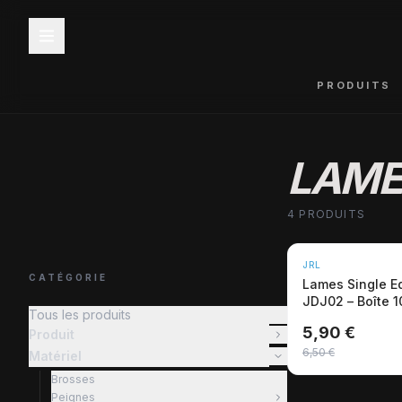
PRODUITS
LAME
4 PRODUITS
NOUVEAU
JRL
-9%
CATÉGORIE
Lames Single E
JDJ02 – Boîte 
Tous les produits
barbier
5,90 €
Produit
6,50 €
Matériel
Brosses
Peignes