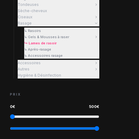
Tondeuses
Sèche-cheveux
Ciseaux
Rasage
↳ Rasoirs
↳ Gels & Mousses à raser
↳ Lames de rasoir
↳ Après-rasage
↳ Accessoires rasage
Accessoires
Autres
Hygiène & Désinfection
PRIX
0
€
500
€