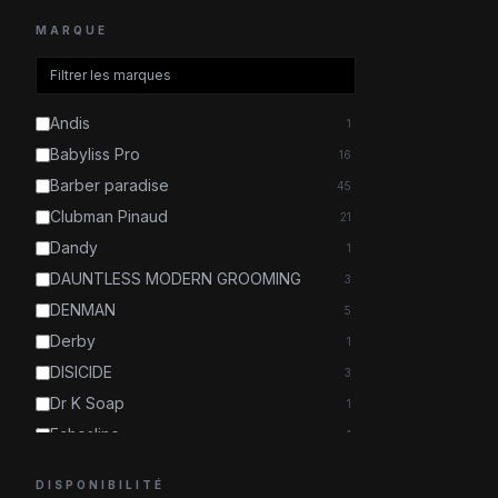
MARQUE
Andis
1
Babyliss Pro
16
Barber paradise
45
Clubman Pinaud
21
Dandy
1
DAUNTLESS MODERN GROOMING
3
DENMAN
5
Derby
1
DISICIDE
3
Dr K Soap
1
Echosline
1
Euromax
1
DISPONIBILITÉ
Fatip
1