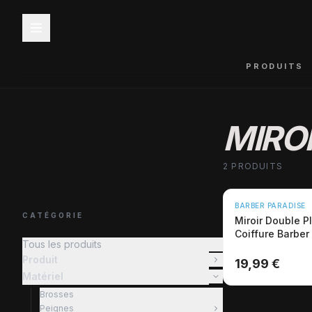
PRODUITS
MIRO
2 PRODUITS
BARBER PARADISE
CATÉGORIE
Miroir Double P
Coiffure Barber
Tous les produits
73cm Pro
Produit
19,99 €
Matériel
Brosses
Peignes