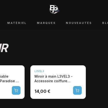
MATÉRIEL
MARQUES
NOUVEAUTÉS
BL
IR
L3VEL3
liable
Miroir à main L3VEL3 -
 Paradise -
Accessoire coiffure
professionnel léger
14,00 €