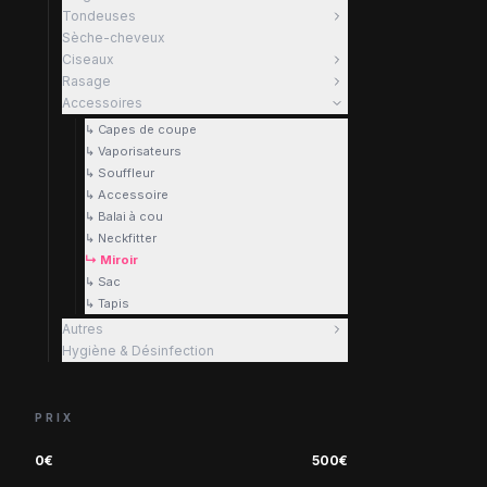
Tondeuses
Sèche-cheveux
Ciseaux
Rasage
Accessoires
↳ Capes de coupe
↳ Vaporisateurs
↳ Souffleur
↳ Accessoire
↳ Balai à cou
↳ Neckfitter
↳ Miroir
↳ Sac
↳ Tapis
Autres
Hygiène & Désinfection
PRIX
0
€
500
€