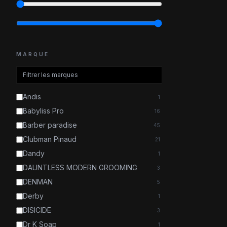
MARQUE
Andis
1
Babyliss Pro
16
Barber paradise
45
Clubman Pinaud
21
Dandy
1
DAUNTLESS MODERN GROOMING
3
DENMAN
5
Derby
1
DISICIDE
3
Dr K Soap
1