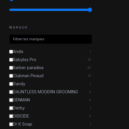
MARQUE
Andis
1
Babyliss Pro
16
Barber paradise
45
Clubman Pinaud
21
Dandy
1
DAUNTLESS MODERN GROOMING
3
DENMAN
5
Derby
1
DISICIDE
3
Dr K Soap
1