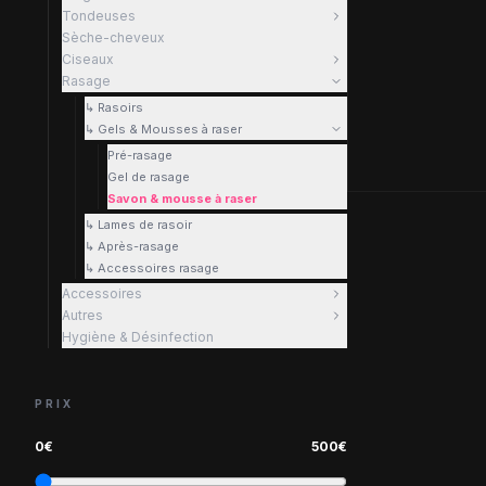
Tondeuses
Sèche-cheveux
Ciseaux
Rasage
↳ Rasoirs
↳ Gels & Mousses à raser
Pré-rasage
Gel de rasage
Savon & mousse à raser
↳ Lames de rasoir
↳ Après-rasage
↳ Accessoires rasage
Accessoires
Autres
Hygiène & Désinfection
PRIX
0
€
500
€