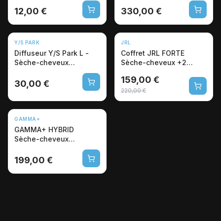
12,00 €
330,00 €
-28%
Y/S PARK
JRL
Diffuseur Y/S Park L -
Coffret JRL FORTE
Sèche-cheveux
Sèche-cheveux +2
Professionnel Coiffure
brosses offertes
159,00 €
30,00 €
220,00 €
GAMMA+
GAMMA+ HYBRID
Sèche-cheveux
professionnel
199,00 €