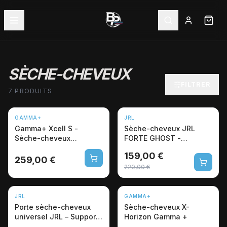
SÈCHE-CHEVEUX
FILTRER
7 PRODUITS
-28%
GAMMA+
JRL
Gamma+ Xcell S -
Sèche-cheveux JRL
Sèche-cheveux
FORTE GHOST -
professionnel 1600W
Professionnel salon
159,00 €
ionique
coiffure
259,00 €
220,00 €
JRL
GAMMA+
Porte sèche-cheveux
Sèche-cheveux X-
universel JRL – Support
Horizon Gamma +
mural pro