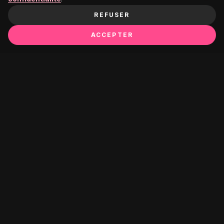
REFUSER
ACCEPTER
PREMIUM GROOMING ESSENTIALS FOR THE MODERN
GENTLEMAN. FORGED IN TRADITION, REFINED FOR
TODAY.