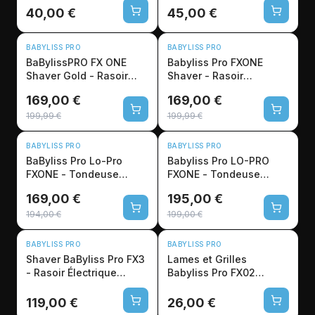
40,00 €
45,00 €
-15%
-15%
BABYLISS PRO
BABYLISS PRO
BaBylissPRO FX ONE
Babyliss Pro FXONE
Shaver Gold - Rasoir
Shaver - Rasoir
Finition Pro Métal
Électrique Professionnel
169,00 €
169,00 €
10000 RPM
199,99 €
199,99 €
-13%
-2%
BABYLISS PRO
BABYLISS PRO
BaByliss Pro Lo-Pro
Babyliss Pro LO-PRO
FXONE - Tondeuse
FXONE - Tondeuse
Finition Professionnelle
Coupe Professionnelle
169,00 €
195,00 €
150min
194,00 €
199,00 €
BABYLISS PRO
BABYLISS PRO
Shaver BaByliss Pro FX3
Lames et Grilles
- Rasoir Électrique
Babyliss Pro FX02
Professionnel Barbier
Titanium - Rechange
Shaver
119,00 €
26,00 €