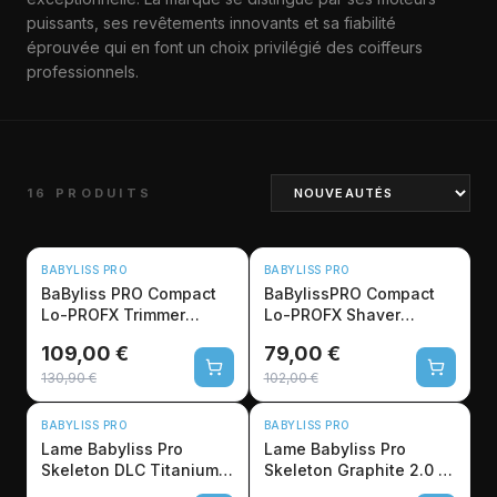
puissants, ses revêtements innovants et sa fiabilité
éprouvée qui en font un choix privilégié des coiffeurs
professionnels.
16 PRODUITS
NOUVEAU
NOUVEAU
BABYLISS PRO
BABYLISS PRO
-17%
-23%
BaByliss PRO Compact
BaBylissPRO Compact
Lo-PROFX Trimmer
Lo-PROFX Shaver
FX720E – Tondeuse de
FXLPFS1E – Rasoir Elec
109,00 €
79,00 €
finition
130,90 €
102,00 €
BABYLISS PRO
BABYLISS PRO
Lame Babyliss Pro
Lame Babyliss Pro
Skeleton DLC Titanium
Skeleton Graphite 2.0 -
1.6mm - FX7870 FX726E
40mm T-Blade FX7870