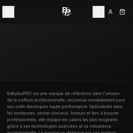
ACCUEIL
—
MARQUES
—
BABYLISS PRO
BaBylissPRO est une marque de référence dans l'univers
de la coiffure professionnelle, reconnue mondialement pour
MARQUE
ses outils électriques haute performance. Spécialisée dans
BABYLISS PRO
les tondeuses, sèche-cheveux, lisseurs et fers à boucler
professionnels, elle équipe les salons les plus exigeants
grâce à ses technologies avancées et sa robustesse
exceptionnelle. La marque se distingue par ses moteurs