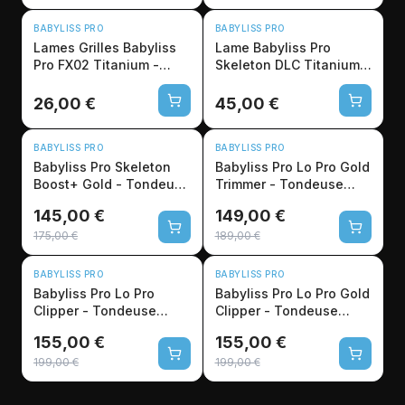
BABYLISS PRO
BABYLISS PRO
Lames Grilles Babyliss
Lame Babyliss Pro
Pro FX02 Titanium -
Skeleton DLC Titanium
Tête Shaver
Gold 40mm T-Blade
26,00 €
45,00 €
-17%
-21%
BABYLISS PRO
BABYLISS PRO
Babyliss Pro Skeleton
Babyliss Pro Lo Pro Gold
Boost+ Gold - Tondeuse
Trimmer - Tondeuse
Finition Pro 7200 RPM
Finition 6800 RPM
145,00 €
149,00 €
175,00 €
189,00 €
-22%
-22%
BABYLISS PRO
BABYLISS PRO
Babyliss Pro Lo Pro
Babyliss Pro Lo Pro Gold
Clipper - Tondeuse
Clipper - Tondeuse
Professionnelle
Coupe Professionnelle
155,00 €
155,00 €
6800rpm
199,00 €
199,00 €