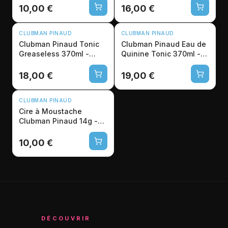
Barbier
10,00 €
16,00 €
CLUBMAN PINAUD
CLUBMAN PINAUD
Clubman Pinaud Tonic
Clubman Pinaud Eau de
Greaseless 370ml -
Quinine Tonic 370ml -
Tonique Capillaire Pro
Soin Cuir Chevelu
18,00 €
19,00 €
CLUBMAN PINAUD
Cire à Moustache
Clubman Pinaud 14g -
Fixation Naturelle Pro
10,00 €
DÉCOUVRIR