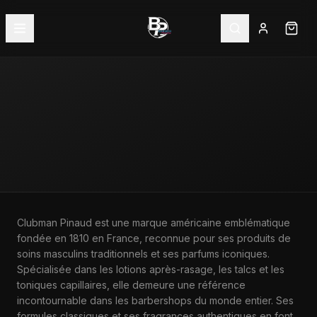
ACCUEIL
—
MARQUES
—
CLUBMAN PINAUD
Clubman Pinaud est une marque américaine emblématique
fondée en 1810 en France, reconnue pour ses produits de
MARQUE
soins masculins traditionnels et ses parfums iconiques.
CLUBMAN PINAUD
Spécialisée dans les lotions après-rasage, les talcs et les
toniques capillaires, elle demeure une référence
incontournable dans les barbershops du monde entier. Ses
formules classiques et ses fragrances authentiques en font