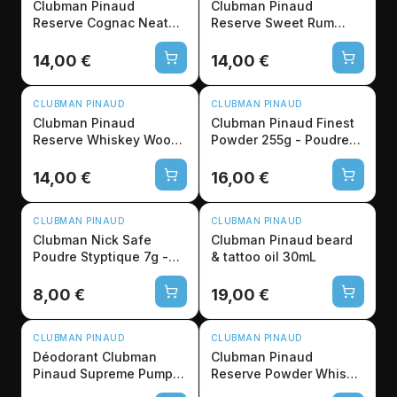
Clubman Pinaud
Clubman Pinaud
Reserve Cognac Neat
Reserve Sweet Rum
After Shave 177mL - Pro
After Shave 177ml - Soin
14,00 €
14,00 €
CLUBMAN PINAUD
CLUBMAN PINAUD
Clubman Pinaud
Clubman Pinaud Finest
Reserve Whiskey Woods
Powder 255g - Poudre
After Shave 177ml
Barbier Sans Talc
14,00 €
16,00 €
CLUBMAN PINAUD
CLUBMAN PINAUD
Clubman Nick Safe
Clubman Pinaud beard
Poudre Styptique 7g -
& tattoo oil 30mL
Anti-coupure Rasage
Pro
8,00 €
19,00 €
CLUBMAN PINAUD
CLUBMAN PINAUD
Déodorant Clubman
Clubman Pinaud
Pinaud Supreme Pump
Reserve Powder Whisky
118ml - Sans Aérosol
Woods 255g - Poudre