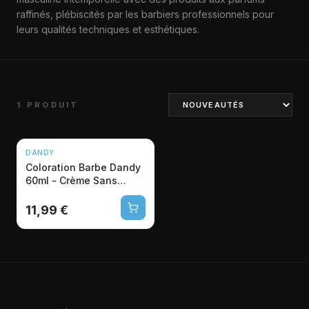
raffinés, plébiscités par les barbiers professionnels pour
leurs qualités techniques et esthétiques.
1 PRODUIT
DANDY
Coloration Barbe Dandy
60ml - Crème Sans
Ammoniaque
Professionnelle
11,99 €