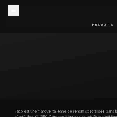
PRODUITS
ACCUEIL
—
MARQUES
—
FATIP
Fatip est une marque italienne de renom spécialisée dans la
MARQUE
sûreté depuis 1950. Réputée pour son savoir-faire tradition