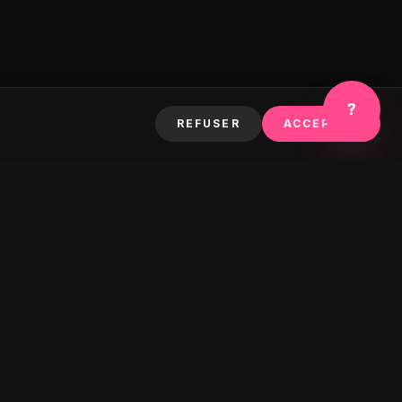
?
REFUSER
ACCEPTER
S'ABONNER
LET'S GO TO PARADISE POUR DES OFFRES