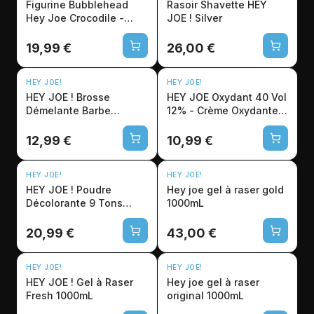
Figurine Bubblehead
Rasoir Shavette HEY
Hey Joe Crocodile -
JOE ! Silver
Décoration Barbershop
19,99 €
26,00 €
HEY JOE!
HEY JOE!
HEY JOE ! Brosse
HEY JOE Oxydant 40 Vol
Démelante Barbe
12% - Crème Oxydante
Dessata
Professionnelle 1L
12,99 €
10,99 €
HEY JOE!
HEY JOE!
HEY JOE ! Poudre
Hey joe gel à raser gold
Décolorante 9 Tons
1000mL
500g
20,99 €
43,00 €
HEY JOE!
HEY JOE!
HEY JOE ! Gel à Raser
Hey joe gel à raser
Fresh 1000mL
original 1000mL