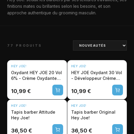
finitions mates ou brillantes selon les besoins, et son
approche authentique du grooming masculin.
77 PRODUITS
HEY JOE!
HEY JOE!
Oxydant HEY JOE 20 Vol
HEY JOE Oxydant 30 Vol
6% - Crème Oxydante
- Développeur Crème
Professionnelle 1L
Professionnel 1L
10,99 €
10,99 €
HEY JOE!
HEY JOE!
Tapis barber Attitude
Tapis barber Original
Hey Joe!
Hey Joe!
36,50 €
36,50 €