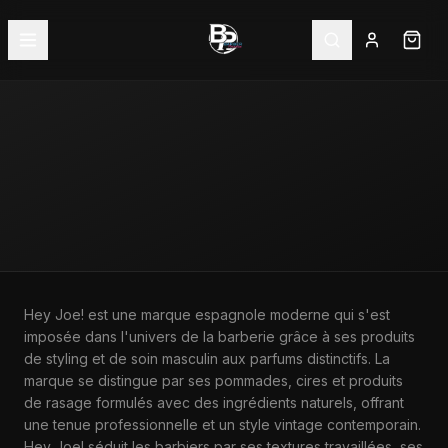
ACCUEIL
—
MARQUES
—
HEY JOE!
Hey Joe! est une marque espagnole moderne qui s'est
imposée dans l'univers de la barberie grâce à ses produits
MARQUE
de styling et de soin masculin aux parfums distinctifs. La
HEY JOE!
marque se distingue par ses pommades, cires et produits
de rasage formulés avec des ingrédients naturels, offrant
une tenue professionnelle et un style vintage contemporain.
Hey Joe! séduit les barbiers par ses textures travaillées, ses