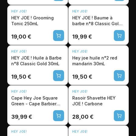
HEY JOE!
HEY JOE!
HEY JOE ! Grooming
HEY JOE ! Baume à
Tonic 250mL
barbe n°8 Classic Gold
60mL
19,00 €
19,99 €
HEY JOE!
HEY JOE!
HEY JOE ! Huile à Barbe
Hey joe huile n°2 red
n°8 Classic Gold 30mL
mandarin 30mL
19,50 €
19,50 €
HEY JOE!
HEY JOE!
Cape Hey Joe Square
Rasoir Shavette HEY
Green - Cape Barbier
JOE ! Carbone
Professionnelle
Imperméable
39,99 €
28,00 €
HEY JOE!
HEY JOE!