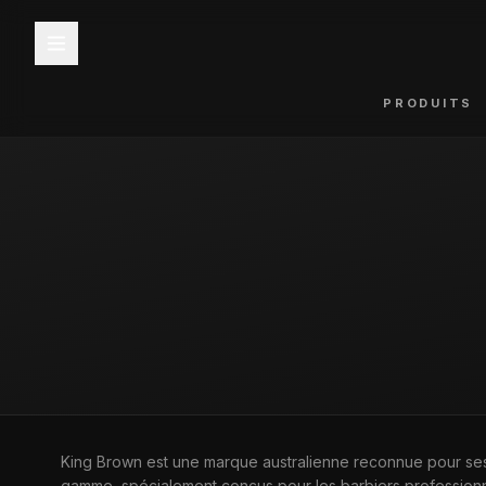
PRODUITS
ACCUEIL
—
MARQUES
—
KING BROWN
King Brown est une marque australienne reconnue pour ses
MARQUE
gamme, spécialement conçus pour les barbiers professionne