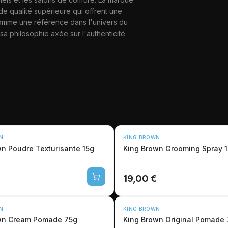
N
de qualité supérieure qui offrent une
 comme une référence dans l'univers du
a philosophie axée sur l'authenticité
N
KING BROWN
n Poudre Texturisante 15g
King Brown Grooming Spray 
19,00 €
N
KING BROWN
wn Cream Pomade 75g
King Brown Original Pomade 