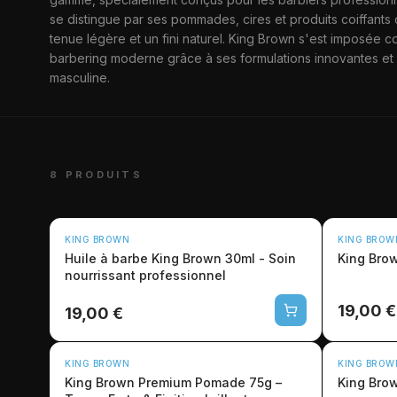
KING BROW
se distingue par ses pommades, cires et produits coiffants 
tenue légère et un fini naturel. King Brown s'est imposée
barbering moderne grâce à ses formulations innovantes et s
masculine.
8 PRODUITS
KING BROWN
KING BROW
Huile à barbe King Brown 30ml - Soin
King Brow
nourrissant professionnel
19,00 €
19,00 €
KING BROWN
KING BROW
King Brown Premium Pomade 75g –
King Bro