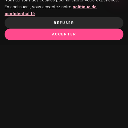
En continuant, vous acceptez notre
politique de
confidentialité
.
REFUSER
ACCEPTER
PREMIUM GROOMING ESSENTIALS FOR THE MODERN
GENTLEMAN. FORGED IN TRADITION, REFINED FOR