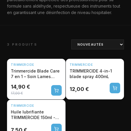
formule sans aldéhyde, respectueuse des instruments tout
en garantissant une désinfection de niveau hospitalier.
3 PRODUITS
NOUVEAU
TRIMMERCIDE
TRIMMERCIDE
-12%
Trimmercide Blade Care
TRIMMERCIDE 4-in-1
7 en 1 – Soin Lames
blade spray 400mL
Professionnel Disicide
14,90 €
12,00 €
17,00 €
TRIMMERCIDE
Huile lubrifiante
TRIMMERCIDE 150ml -
Entretien tondeuse
7,50 €