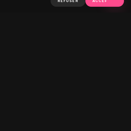
REFUSER
ACCEPTER
S'ABONNER
LET'S GO TO PARADISE POUR DES OFFRES
EXCLUSIVES.
TÉ
S'ABONNER