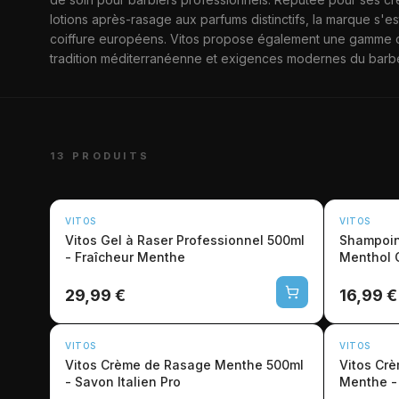
VITOS
lotions après-rasage aux parfums distinctifs, la marque s
coiffure européens. Vitos propose également une gamme com
tradition méditerranéenne et exigences modernes du barbe
13 PRODUITS
VITOS
VITOS
Vitos Gel à Raser Professionnel 500ml
Shampoin
- Fraîcheur Menthe
Menthol 
29,99 €
16,99 €
VITOS
VITOS
Vitos Crème de Rasage Menthe 500ml
Vitos Cr
- Savon Italien Pro
Menthe - 