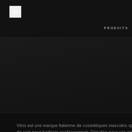
PRODUITS
ACCUEIL
—
MARQUES
—
VITOS
Vitos est une marque Italienne de cosmétiques masculins sp
MARQUE
de soin pour barbiers professionnels. Réputée pour ses cr