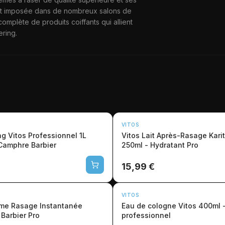
'est imposée dans de nombreux salons de
plète de produits coiffants qui allient
ring.
VITOS
g Vitos Professionnel 1L
Vitos Lait Après-Rasage Kari
Camphre Barbier
250ml - Hydratant Pro
15,99 €
VITOS
ème Rasage Instantanée
Eau de cologne Vitos 400ml -
Barbier Pro
professionnel