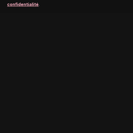
confidentialité
.
MENU
NOUVEAUTÉ
PRO
PREMIUM GROOMING ESSENTIALS FOR
THE MODERN GENTLEMAN. FORGED IN
TRADITION, REFINED FOR TODAY.
PRODUITS
MATÉRIEL