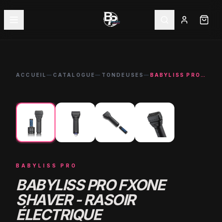
ACCUEIL
—
CATALOGUE
—
TONDEUSES
—
BABYLISS PRO FXONE SHAVER - RASOIR ÉLECTRIQUE PROFESSIONNEL 10000 RPM
←
→
-
15
%
BABYLISS PRO
BABYLISS PRO FXONE
SHAVER - RASOIR
ÉLECTRIQUE