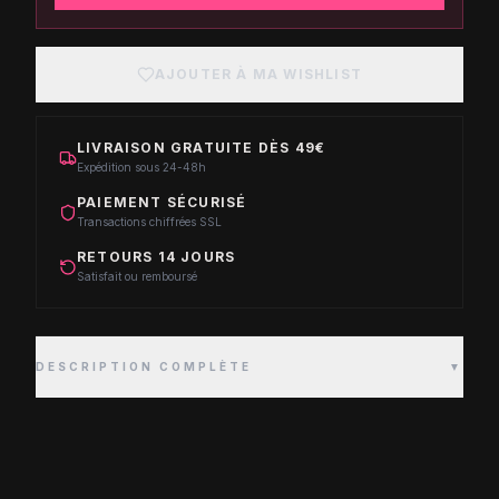
AJOUTER À MA WISHLIST
LIVRAISON GRATUITE DÈS 49€
Expédition sous 24-48h
PAIEMENT SÉCURISÉ
Transactions chiffrées SSL
RETOURS 14 JOURS
Satisfait ou remboursé
DESCRIPTION COMPLÈTE
▼