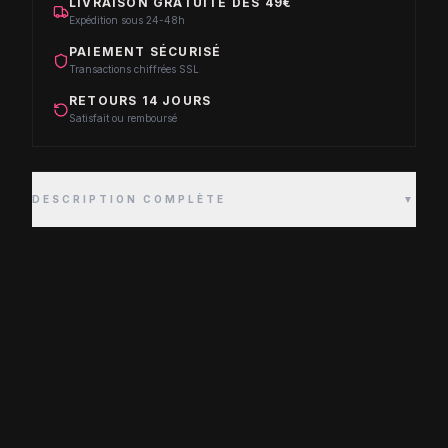
LIVRAISON GRATUITE DÈS 49€
Expédition sous 24-48h
PAIEMENT SÉCURISÉ
Transactions chiffrées SSL
RETOURS 14 JOURS
Satisfait ou remboursé
DESCRIPTION COMPLÈTE
▼