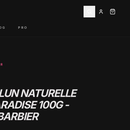
OG
PRO
ER
ALUN NATURELLE
RADISE 100G -
BARBIER