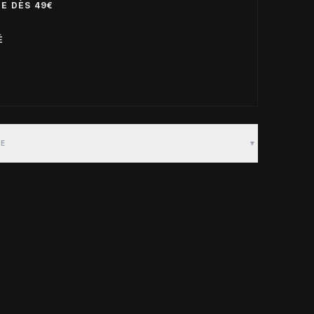
E DÈS 49€
É
TE
▼