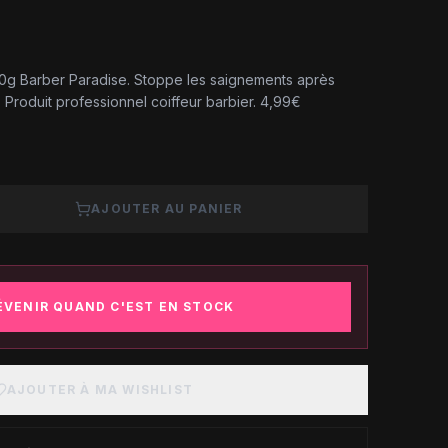
100g Barber Paradise. Stoppe les saignements après
u. Produit professionnel coiffeur barbier. 4,99€
AJOUTER AU PANIER
ÉVENIR QUAND C'EST EN STOCK
AJOUTER À MA WISHLIST