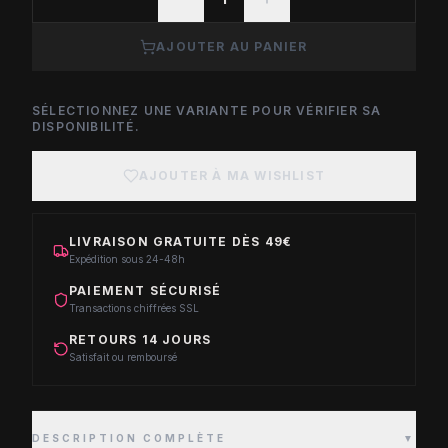
AJOUTER AU PANIER
SÉLECTIONNEZ UNE VARIANTE POUR VÉRIFIER SA
DISPONIBILITÉ.
AJOUTER À MA WISHLIST
LIVRAISON GRATUITE DÈS 49€
Expédition sous 24-48h
PAIEMENT SÉCURISÉ
Transactions chiffrées SSL
RETOURS 14 JOURS
Satisfait ou remboursé
DESCRIPTION COMPLÈTE
▼