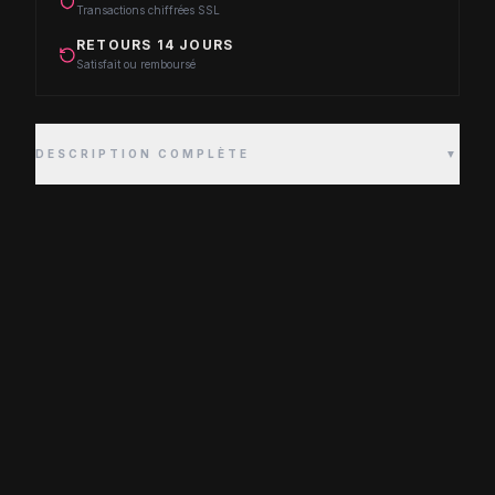
Transactions chiffrées SSL
RETOURS 14 JOURS
Satisfait ou remboursé
DESCRIPTION COMPLÈTE
▼