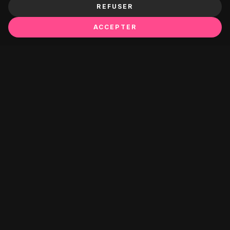
REFUSER
ACCEPTER
Ça pourrait te plaire :
HAIRCUT
OSAKA
Ciseaux Coiffure Haircut
Ciseaux Coiffure Osaka
CH55 5.5" - Droits
YLS 5,5" - Acier Cobalt