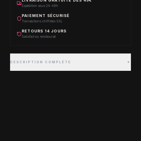
LIVRAISON GRATUITE DÈS 49€
Expédition sous 24-48h
PAIEMENT SÉCURISÉ
Transactions chiffrées SSL
RETOURS 14 JOURS
Satisfait ou remboursé
DESCRIPTION COMPLÈTE
▼