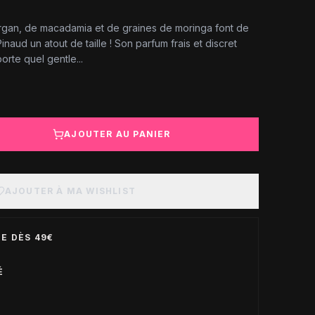
argan, de macadamia et de graines de moringa font de
naud un atout de taille ! Son parfum frais et discret
orte quel gentle...
AJOUTER AU PANIER
AJOUTER À MA WISHLIST
E DÈS 49€
É