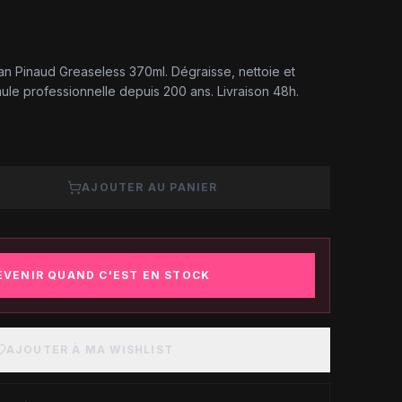
an Pinaud Greaseless 370ml. Dégraisse, nettoie et
mule professionnelle depuis 200 ans. Livraison 48h.
AJOUTER AU PANIER
ÉVENIR QUAND C'EST EN STOCK
AJOUTER À MA WISHLIST