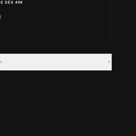
E DÈS 49€
É
TE
▼