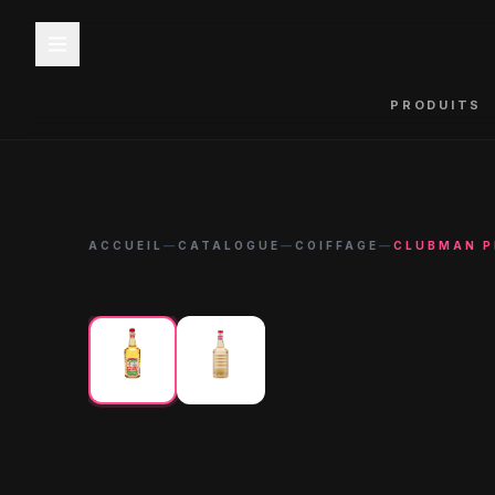
PRODUITS
ACCUEIL
—
CATALOGUE
—
COIFFAGE
—
CLUBMAN P