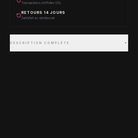
Transactions chiffrées SSL
RETOURS 14 JOURS
Satisfait ou remboursé
DESCRIPTION COMPLÈTE
▼