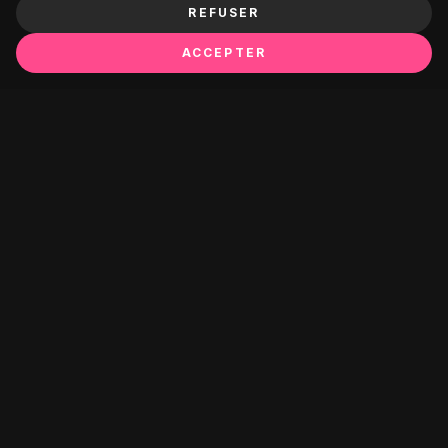
REFUSER
ACCEPTER
Ça pourrait te plaire :
OMEGA
OMEGA
Blaireau de rasage
Blaireau rasage Omega
Omega professionnel
professionnel poils purs