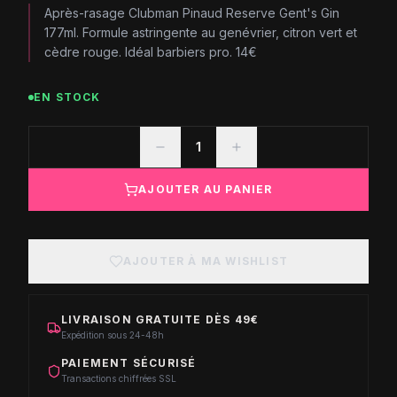
Après-rasage Clubman Pinaud Reserve Gent's Gin
177ml. Formule astringente au genévrier, citron vert et
cèdre rouge. Idéal barbiers pro. 14€
EN STOCK
1
AJOUTER AU PANIER
AJOUTER À MA WISHLIST
LIVRAISON GRATUITE DÈS 49€
Expédition sous 24-48h
PAIEMENT SÉCURISÉ
Transactions chiffrées SSL