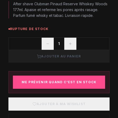
After shave Clubman Pinaud Reserve Whiskey Woods
177ml. Apaise et referme les pores après rasage.
Parfum fumé whisky et tabac. Livraison rapide.
RUPTURE DE STOCK
1
AJOUTER AU PANIER
ME PRÉVENIR QUAND C'EST EN STOCK
AJOUTER À MA WISHLIST