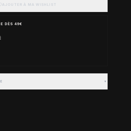
AJOUTER À MA WISHLIST
E DÈS 49€
É
TE
▼