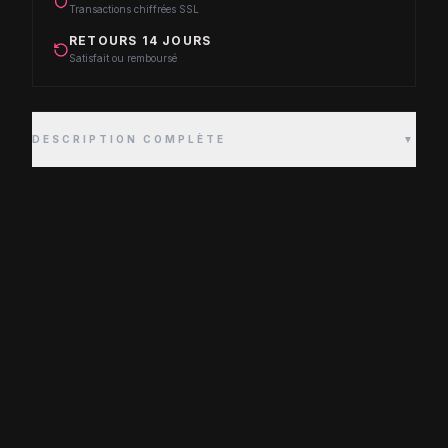
Transactions chiffrées SSL
RETOURS 14 JOURS
Satisfait ou remboursé
DESCRIPTION COMPLÈTE
▼