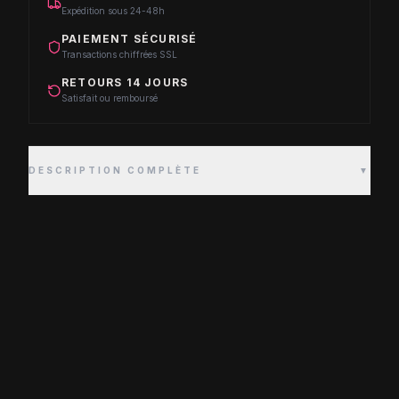
Expédition sous 24-48h
PAIEMENT SÉCURISÉ
Transactions chiffrées SSL
RETOURS 14 JOURS
Satisfait ou remboursé
DESCRIPTION COMPLÈTE
▼