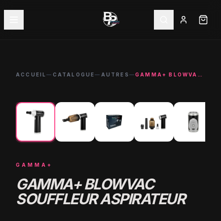
ACCUEIL
—
CATALOGUE
—
AUTRES
—
GAMMA+ BLOWVAC SOUFFLEUR ASPIRATEUR
←
→
-
10
%
GAMMA+
GAMMA+ BLOWVAC
SOUFFLEUR ASPIRATEUR