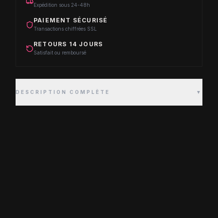
Expédition sous 24-48h
PAIEMENT SÉCURISÉ
Transactions chiffrées SSL
RETOURS 14 JOURS
Satisfait ou remboursé
DESCRIPTION COMPLÈTE
▼