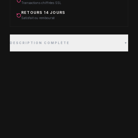
Transactions chiffrées SSL
RETOURS 14 JOURS
Satisfait ou remboursé
DESCRIPTION COMPLÈTE
▼