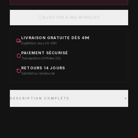
AJOUTER À MA WISHLIST
LIVRAISON GRATUITE DÈS 49€
Expédition sous 24-48h
PAIEMENT SÉCURISÉ
Transactions chiffrées SSL
RETOURS 14 JOURS
Satisfait ou remboursé
DESCRIPTION COMPLÈTE
▼