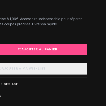
dise à 1,99€. Accessoire indispensable pour séparer
es coupes précises. Livraison rapide.
AJOUTER AU PANIER
AJOUTER À MA WISHLIST
E DÈS 49€
É