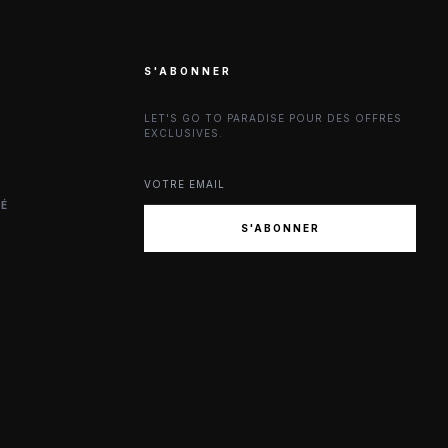
S'ABONNER
LET'S GO TO PARADISE POUR DES OFFRES
EXCLUSIVES.
TÉ
S'ABONNER