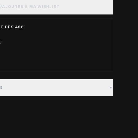
AJOUTER À MA WISHLIST
E DÈS 49€
É
TE
▼