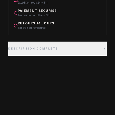
Expédition sous 24-48h
PAIEMENT SÉCURISÉ
Transactions chiffrées SSL
RETOURS 14 JOURS
Satisfait ou remboursé
DESCRIPTION COMPLÈTE
▼