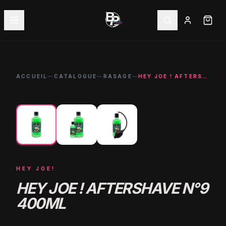
ACCUEIL
—
CATALOGUE
—
RASAGE
—
HEY JOE ! AFTERSHAVE N°9 400ML
←
→
HEY JOE!
HEY JOE ! AFTERSHAVE N°9
400ML